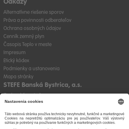
Odkazy
Alternatívne riešenie sporov
Práva a povinnosti odberateľov
Ochrana osobných údajov
Cenník zemný plyn
Časopis Teplo v meste
Impresum
Etický kódex
Podmienky a ustanovenia
Mapa stránky
STEFE Banská Bystrica, a.s.
Zvolenská cesta 1
974 05 Banská Bystrica
IČO: 36 024 473
IČ DPH: SK2020091667