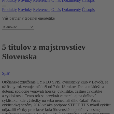
Produkty
Novinky
Referencie
O nás
Dokumenty
Časopis
Produkty
Novinky
Referencie
O nás
Dokumenty
Časopis
Váš partner v tepelnej energetike
5 titulov z majstrovstiev
Slovenska
Späť
Občianske združenie CYKLO SPIŠ, cyklistický klub v Levoči, sa
už ôsmy rok venuje mládeži od 7 do 18 rokov. Deti a mládež sa
doteraz spoločne venovali horskej cyklistike, cestnej cyklistike
a cyklokrosu. Tento rok sa prvýkrát zamerali aj na dráhovú
cyklistiku, kde výsledky na seba nenechali dlho čakať. Počas
cyklistickej sezóny 2018 vďaka podpore STEFE THS mladí cyklisti
odjazdili všetky pretekové kolá Slovenského pohára v cestnej