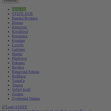
Klenovec
Stefe SK
STEFE ECB
Banská Bystrica
Brusno
Klenovec
Kováčová
Kremnica
Krupina
Levoča
Lučenec
Martin
Pliešovce
Pukanec
Revúca
Rimavská Sobota
Rožňava
Tornaľa
Trnava
Veľký Krtíš
Zvolen
Zvolenská Slatina