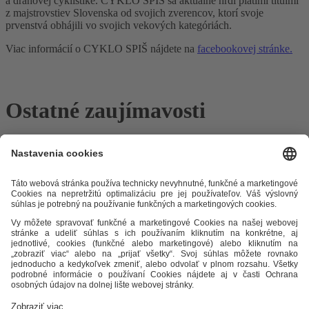
a dráhovej cyklistike. CYKLO SPIŠ sa aktuálne hrdí piatimi titulmi
z majstrovstiev Slovenska od svojich zverencov, ktorí svoje
prvenstvá obhájili vo svojich vekových kategóriách.
Viac informácií o CYKLO SPIŠ nájdete na
facebookovej stránke.
Ostatné zaujímavosti
Odkazy
Alternatívne riešenie sporov
Práva a povinnosti odberateľov
Ochrana osobných údajov
Cenník zemný plyn
Časopis Teplo v
meste
Impresum
Etický kódex
Podmienky a ustanovenia
Mapa
stránky
STEFE THS, s.r.o.
Okružná 42/9
050 01 Revúca
IČO: 36 045 403