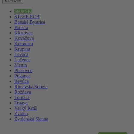
Klenovec
Stefe SK
STEFE ECB
Banská Bystrica
Brusno
Klenovec
Kováčová
Kremnica
Krupina
Levoča
Lučenec
Martin
Pliešovce
Pukanec
Revúca
Rimavská Sobota
Rožňava
Tornaľa
Trnava
Veľký Krtíš
Zvolen
Zvolenská Slatina