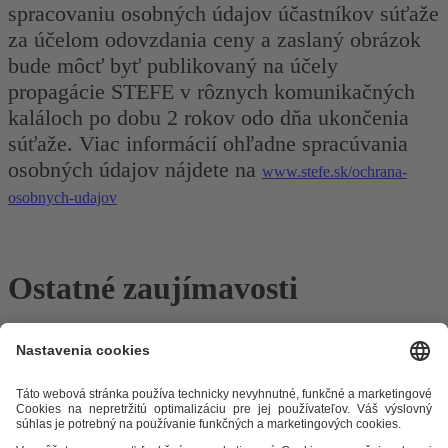
spracovaniu osobných údajov účastníkov súťaže
za účelom odovzdania ceny a zaslaný obrázok
bude môcť byť publikovaný na účely
propagácie STEFE v rôznych komunikačných
kaláloch po dobu 2 rokov odo dňa ukončenia
súťaže. Viac informácií ohľadne spracúvania
osobných údajov nájdete na
www.stefe.sk/ochrana-
osobnych-udajov
Ostatné zaujímavosti
Odkazy
Alternatívne riešenie sporov
Práva a povinnosti odberateľov
Ochrana osobných údajov
Cenník zemný plyn
Časopis Teplo v
meste
Impresum
Etický kódex
Podmienky a ustanovenia
Mapa
stránky