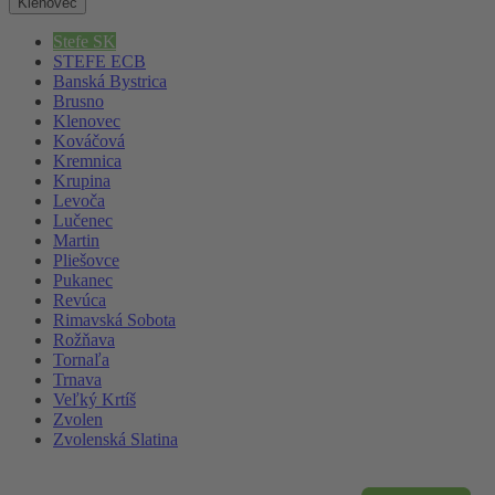
Klenovec
Stefe SK
STEFE ECB
Banská Bystrica
Brusno
Klenovec
Kováčová
Kremnica
Krupina
Levoča
Lučenec
Martin
Pliešovce
Pukanec
Revúca
Rimavská Sobota
Rožňava
Tornaľa
Trnava
Veľký Krtíš
Zvolen
Zvolenská Slatina