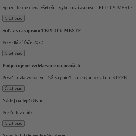
Spoznali sme mená všetkých výhercov časopisu TEPLO V MESTE
Čítať viac
Súťaž s časopisom TEPLO V MESTE
Pravidlá súťaže 2022
Čítať viac
Podporujeme vzdelávanie najmenších
Prváčikovia vybraných ZŠ sa potešili zeleným ruksakom STEFE
Čítať viac
Nádej na lepší život
Pre ľudí v núdzi
Čítať viac
Nový kotol do rodinného domu