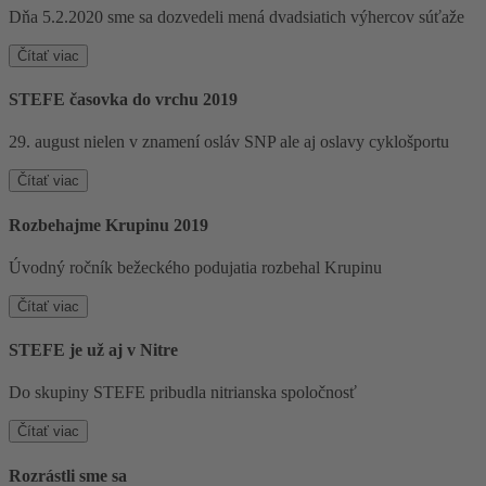
Dňa 5.2.2020 sme sa dozvedeli mená dvadsiatich výhercov súťaže
Čítať viac
STEFE časovka do vrchu 2019
29. august nielen v znamení osláv SNP ale aj oslavy cyklošportu
Čítať viac
Rozbehajme Krupinu 2019
Úvodný ročník bežeckého podujatia rozbehal Krupinu
Čítať viac
STEFE je už aj v Nitre
Do skupiny STEFE pribudla nitrianska spoločnosť
Čítať viac
Rozrástli sme sa