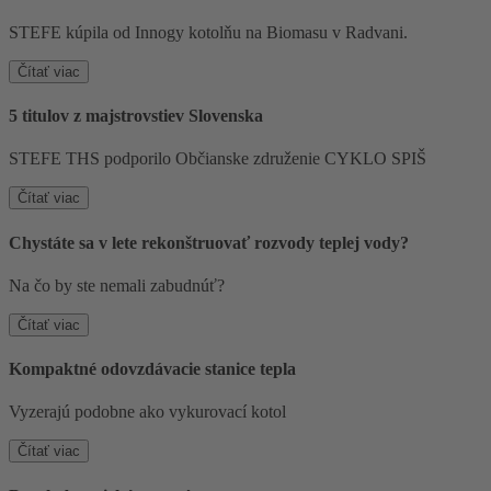
STEFE kúpila od Innogy kotolňu na Biomasu v Radvani.
Čítať viac
5 titulov z majstrovstiev Slovenska
STEFE THS podporilo Občianske združenie CYKLO SPIŠ
Čítať viac
Chystáte sa v lete rekonštruovať rozvody teplej vody?
Na čo by ste nemali zabudnúť?
Čítať viac
Kompaktné odovzdávacie stanice tepla
Vyzerajú podobne ako vykurovací kotol
Čítať viac