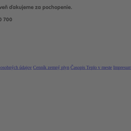
oveň ďakujeme za pochopenie.
0 700
 osobných údajov
Cenník zemný plyn
Časopis Teplo v meste
Impresu