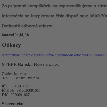
Za prípadné komplikácie sa ospravedlňujeme a zár
Informácie na bezplatnom čísle dispečingu: 0800 70
Dotknuté odberné miesta:
Sadová 14,16, 18
Odkazy
Alternatívne riešenie sporov
Práva a povinnosti odberateľov
Ochrana
STEFE Banská Bystrica, a.s.
Zvolenská cesta 1
974 05 Banská Bystrica
IČO: 36 024 473
IČ DPH: SK2020091667
DIČ: 2020091667
Sekretariát