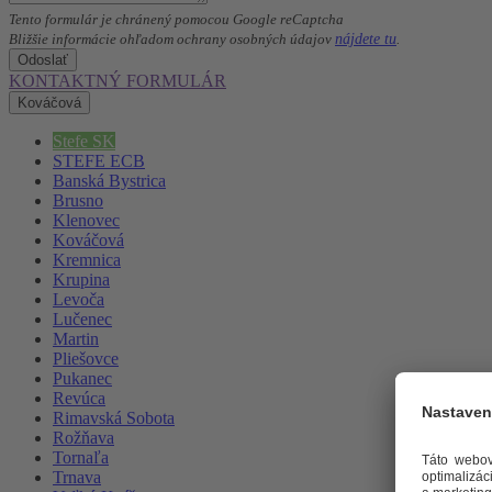
Tento formulár je chránený pomocou Google reCaptcha
nájdete tu
Bližšie informácie ohľadom ochrany osobných údajov
.
Odoslať
KONTAKTNÝ FORMULÁR
Kováčová
Stefe SK
STEFE ECB
Banská Bystrica
Brusno
Klenovec
Kováčová
Kremnica
Krupina
Levoča
Lučenec
Martin
Pliešovce
Pukanec
Revúca
Rimavská Sobota
Rožňava
Tornaľa
Trnava