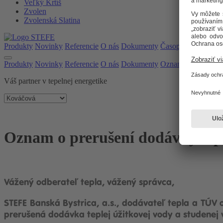
Veľký Krtíš
Zvolen
Zvolenská Slatina
Produkty
Novinky
Referencie
O nás
Dokumenty
Časopis
Oznamy
Produkty
Novinky
Referencie
O nás
Dokumenty
Oznamy
Časopis
Váš partner v tepelnej energetike
Oznam o prerušení dodávky teple
Vážený odberateľ tepla, vážený správca,
STEFE Banská Bystrica, a.s., dodávateľ tepla a TÚ
prerušená dodávka teplej úžitkovej vody a studenej