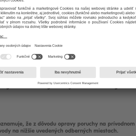
j úžitkovej vody a studenej vod
V oznamuje, že z dôvodu opravy poruchy na prívodnom
 vody na nižšie uvedených odberných miestach.