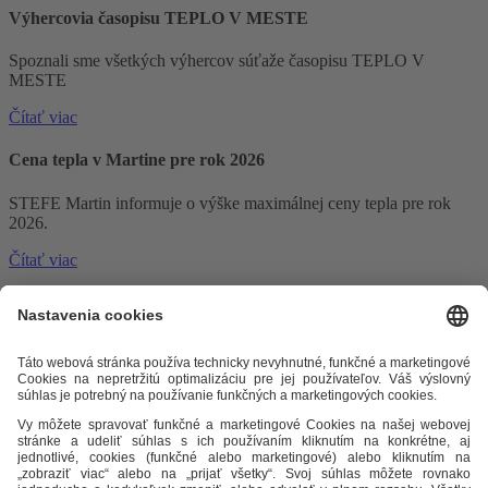
Výhercovia časopisu TEPLO V MESTE
Spoznali sme všetkých výhercov súťaže časopisu TEPLO V
MESTE
Čítať viac
Cena tepla v Martine pre rok 2026
STEFE Martin informuje o výške maximálnej ceny tepla pre rok
2026.
Čítať viac
Odkazy
Alternatívne riešenie sporov
Práva a povinnosti odberateľov
Ochrana osobných údajov
Cenník zemný plyn
Časopis Teplo v
meste
Impresum
Etický kódex
Podmienky a ustanovenia
Mapa
stránky
STEFE Martin, a.s.