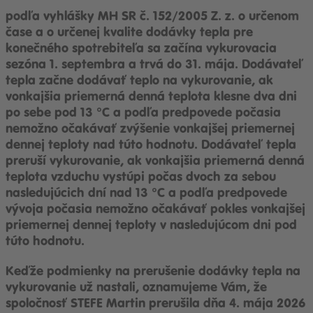
podľa vyhlášky MH SR č. 152/2005 Z. z. o určenom
čase a o určenej kvalite dodávky tepla pre
konečného spotrebiteľa sa začína vykurovacia
sezóna 1. septembra a trvá do 31. mája. Dodávateľ
tepla začne dodávať teplo na vykurovanie, ak
vonkajšia priemerná denná teplota klesne dva dni
po sebe pod 13 °C a podľa predpovede počasia
nemožno očakávať zvýšenie vonkajšej priemernej
dennej teploty nad túto hodnotu. Dodávateľ tepla
preruší vykurovanie, ak vonkajšia priemerná denná
teplota vzduchu vystúpi počas dvoch za sebou
nasledujúcich dní nad 13 °C a podľa predpovede
vývoja počasia nemožno očakávať pokles vonkajšej
priemernej dennej teploty v nasledujúcom dni pod
túto hodnotu.
Keďže podmienky na prerušenie dodávky tepla na
vykurovanie už nastali, oznamujeme Vám, že
spoločnosť STEFE Martin prerušila dňa 4. mája 2026