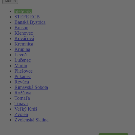
Martin
Stefe SK
STEFE ECB
Banská Bystrica
Brusno
Klenovec
Kováčová
Kremnica
Krupina
Levoča
Lučenec
Martin
Pliešovce
Pukanec
Revúca
Rimavská Sobota
Rožňava
Tornaľa
Trnava
Veľký Krtíš
Zvolen
Zvolenská Slatina