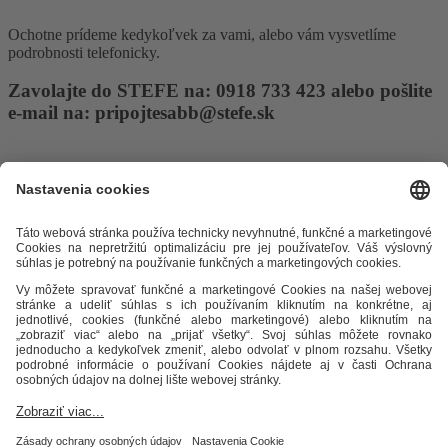
Ochotne prídeme kedykoľvek za vami, alebo vám vysvetlíme
podrobnosti telefonicky.
Zavolajte do STEFE na: 0918 733 423 alebo pošlite
e-mail na: pripojtesabb@stefe.sk
Ostatné zaujímavosti
Odkazy
Alternatívne riešenie sporov
Práva a povinnosti odberateľov
Ochrana osobných údajov
Cenník zemný plyn
Časopis Teplo v
meste
Impresum
Etický kódex
Podmienky a ustanovenia
Mapa
stránky
STEFE SK, a.s.