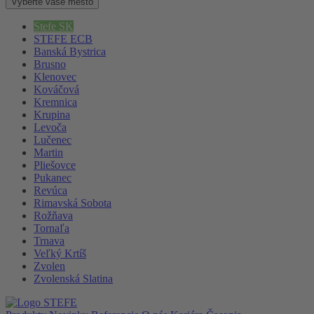
Vyberte vaše mesto
Stefe SK
STEFE ECB
Banská Bystrica
Brusno
Klenovec
Kováčová
Kremnica
Krupina
Levoča
Lučenec
Martin
Pliešovce
Pukanec
Revúca
Rimavská Sobota
Rožňava
Tornaľa
Trnava
Veľký Krtíš
Zvolen
Zvolenská Slatina