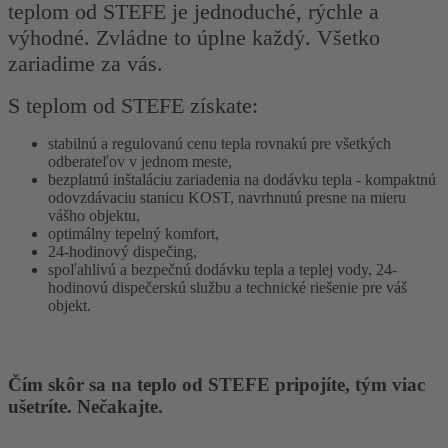
teplom od STEFE je jednoduché, rýchle a
výhodné. Zvládne to úplne každý. Všetko
zariadime za vás.
S teplom od STEFE získate:
stabilnú a regulovanú cenu tepla rovnakú pre všetkých
odberateľov v jednom meste,
bezplatnú inštaláciu zariadenia na dodávku tepla - kompaktnú
odovzdávaciu stanicu KOST, navrhnutú presne na mieru
vášho objektu,
optimálny tepelný komfort,
24-hodinový dispečing,
spoľahlivú a bezpečnú dodávku tepla a teplej vody, 24-
hodinovú dispečerskú službu a technické riešenie pre váš
objekt.
Čím skôr sa na teplo od STEFE pripojíte, tým viac
ušetríte. Nečakajte.