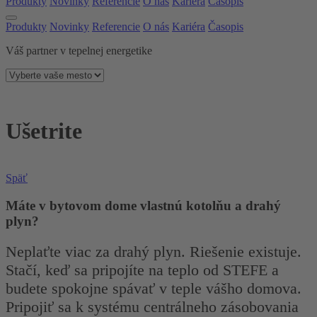
Produkty
Novinky
Referencie
O nás
Kariéra
Časopis
Produkty
Novinky
Referencie
O nás
Kariéra
Časopis
Váš partner v tepelnej energetike
Ušetrite
Späť
Máte v bytovom dome vlastnú kotolňu a drahý
plyn?
Neplaťte viac za drahý plyn. Riešenie existuje.
Stačí, keď sa pripojíte na teplo od STEFE a
budete spokojne spávať v teple vášho domova.
Pripojiť sa k systému centrálneho zásobovania