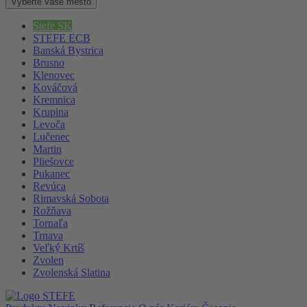
Vyberte vaše mesto
Stefe SK
STEFE ECB
Banská Bystrica
Brusno
Klenovec
Kováčová
Kremnica
Krupina
Levoča
Lučenec
Martin
Pliešovce
Pukanec
Revúca
Rimavská Sobota
Rožňava
Tornaľa
Trnava
Veľký Krtíš
Zvolen
Zvolenská Slatina