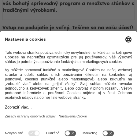
vás bohatý sprievodný program a množstvo stánkov s
tradičnými výrobkami.
Vstup na podujatie je voľný. Tešíme sa na vašu účasť!
Ostatné zaujímavosti
Odkazy
Alternatívne riešenie sporov
Práva a povinnosti odberateľov
Ochrana osobných údajov
Cenník zemný plyn
Časopis Teplo v
meste
Impresum
Etický kódex
Podmienky a ustanovenia
Mapa
stránky
STEFE SK, a.s.
Zvolenská cesta 1A
974 05 Banská Bystrica