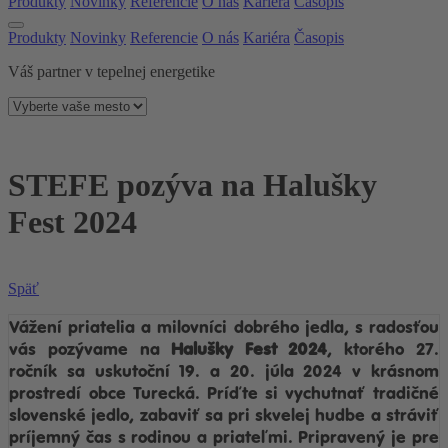
Produkty
Novinky
Referencie
O nás
Kariéra
Časopis
Produkty
Novinky
Referencie
O nás
Kariéra
Časopis
Váš partner v tepelnej energetike
STEFE pozýva na Halušky
Fest 2024
Späť
Vážení priatelia a milovníci dobrého jedla, s radosťou
vás pozývame na
Halušky Fest 2024
, ktorého 27.
ročník sa uskutoční 19. a 20. júla 2024 v krásnom
prostredí obce Turecká. Príďte si vychutnať tradičné
slovenské jedlo, zabaviť sa pri skvelej hudbe a stráviť
príjemný čas s rodinou a priateľmi. Pripravený je pre