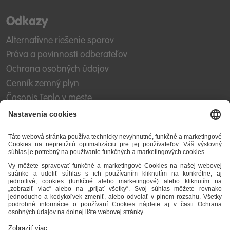
Odkazy
Alternatívne riešenie sporov
Práva a povinnosti odberateľov
Ochrana osobných údajov
Cenník zemný plyn
Časopis Teplo v meste
Impresum
Etický kódex
Podmienky a ustanovenia
Mapa stránky
STEFE SK, a.s.
Zvolenská cesta 1A
974 05 Banská Bystrica
IČO: 31 630 278