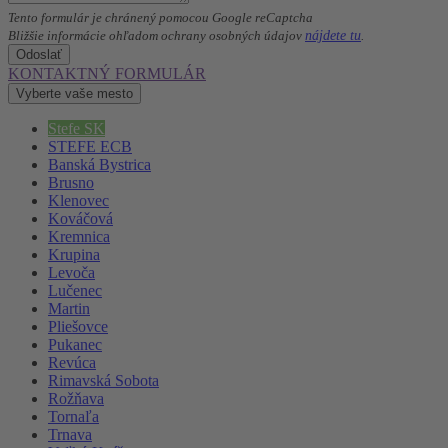
Tento formulár je chránený pomocou Google reCaptcha
nájdete tu
Bližšie informácie ohľadom ochrany osobných údajov
.
Odoslať
KONTAKTNÝ FORMULÁR
Vyberte vaše mesto
Stefe SK
STEFE ECB
Banská Bystrica
Brusno
Klenovec
Kováčová
Kremnica
Krupina
Levoča
Lučenec
Martin
Pliešovce
Pukanec
Revúca
Rimavská Sobota
Rožňava
Tornaľa
Trnava