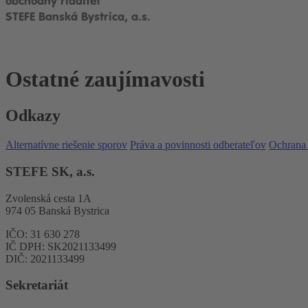
obchodný riaditeľ
STEFE Banská Bystrica, a.s.
Ostatné zaujímavosti
Odkazy
Alternatívne riešenie sporov
Práva a povinnosti odberateľov
Ochrana
STEFE SK, a.s.
Zvolenská cesta 1A
974 05 Banská Bystrica
IČO: 31 630 278
IČ DPH: SK2021133499
DIČ: 2021133499
Sekretariát