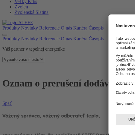
Veľký Krtíš
Zvolen
Zvolenská Slatina
Produkty
Novinky
Referencie
O nás
Kariéra
Časopis
Produkty
Novinky
Referencie
O nás
Kariéra
Časopis
Váš partner v tepelnej energetike
Oznam o prerušení dodávky tep
Späť
Vážený správca, vážený odberateľ tepla,