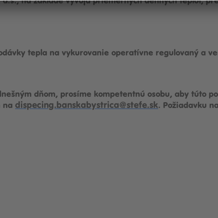
a.s., na základe vývoja priemerných denných teplôt, pre
odávky tepla na vykurovanie operatívne regulovaný a v
nešným dňom, prosíme kompetentnú osobu, aby túto poži
dispecing.banskabystrica@stefe.sk
m na
. Požiadavku na