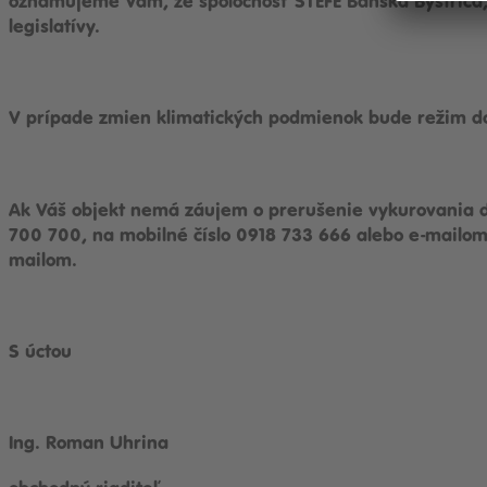
oznamujeme Vám, že spoločnosť STEFE Banská Bystrica, 
legislatívy.
V prípade zmien klimatických podmienok bude režim d
Ak Váš objekt nemá záujem o prerušenie vykurovania d
700 700, na mobilné číslo 0918 733 666 alebo e-mailo
mailom.
S úctou
Ing. Roman Uhrina