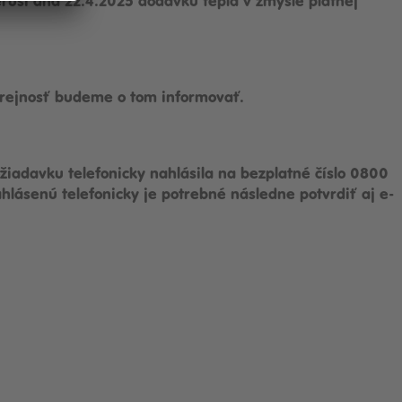
ruší dňa 22.4.2025 dodávku tepla v zmysle platnej
erejnosť budeme o tom informovať.
adavku telefonicky nahlásila na bezplatné číslo 0800
hlásenú telefonicky je potrebné následne potvrdiť aj e-