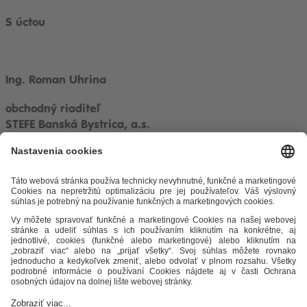
S úctou
Ing. Roman Uhrina
obchodný riaditeľ
STEFE Banská Bystrica, a.s.
Ostatné zaujímavosti
Odkazy
Alternatívne riešenie sporov
Práva a povinnosti odberateľov
Ochrana osobných údajov
Cenník zemný plyn
Časopis Teplo v
meste
Impresum
Etický kódex
Podmienky a ustanovenia
Mapa
stránky