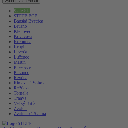
Vyberte vaše mesto
Stefe SK
STEFE ECB
Banská Bystrica
Brusno
Klenovec
Kováčová
Kremnica
Krupina
Levoča
Lučenec
Martin
Pliešovce
Pukanec
Revúca
Rimavská Sobota
Rožňava
Tornaľa
Trnava
Veľký Krtíš
Zvolen
Zvolenská Slatina