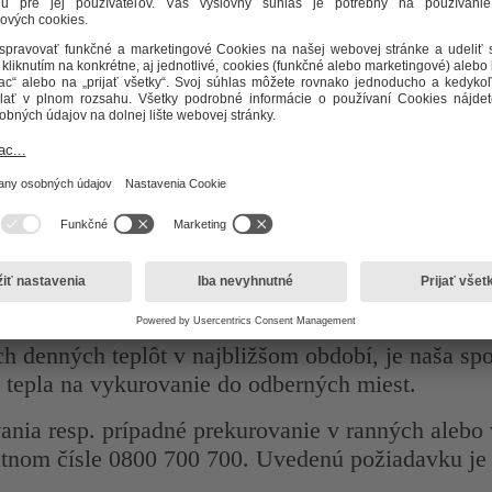
anie
denných teplôt v najbližšom období, je naša spo
e tepla na vykurovanie do odberných miest.
vania resp. prípadné prekurovanie v ranných aleb
atnom čísle 0800 700 700. Uvedenú požiadavku je 