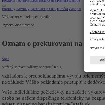
Produkty
Novinky
Referencie
O nás
Kariéra
Časopis
Produkty
Novinky
Referencie
O nás
Kariéra
Časopis
Váš partner v tepelnej energetike
Oznam o prekurovaní na požiad
Späť
Vážený správca, vážený odberateľ tepla,
vzhľadom k predpokladanému vývoju priemerných 
na základe Vášho požiadania pristúpiť k dodávk
Vaše individuálne požiadavky na začatie vykuro
osoba na našom dispečingu telefonicky na bezpl
adresu dispecing.banskabystrica@stefe.sk.