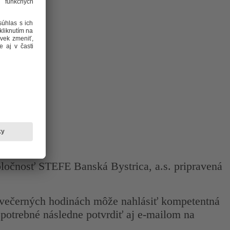
ločnosť STEFE Banská Bystrica, a.s. pripravená
o večerných hodinách môže nahlásiť kompetentná
potrebné následne potvrdiť aj e-mailom na