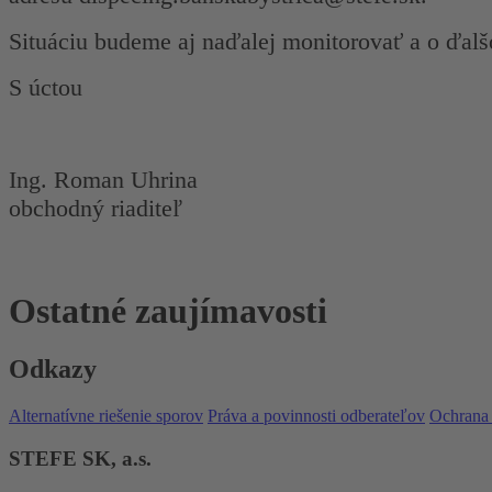
Situáciu budeme aj naďalej monitorovať a o ďa
S úctou
Ing. Roman Uhrina
obchodný riaditeľ
Ostatné zaujímavosti
Odkazy
Alternatívne riešenie sporov
Práva a povinnosti odberateľov
Ochrana
STEFE SK, a.s.