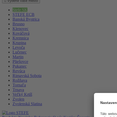
Vyberte vaše mesto
Stefe SK
STEFE ECB
Banská Bystrica
Brusno
Klenovec
Kováčová
Kremnica
Krupina
Levoča
Lučenec
Martin
Pliešovce
Pukanec
Revúca
Rimavská Sobota
Rožňava
Tornaľa
Trnava
Veľký Krtíš
Zvolen
Zvolenská Slatina