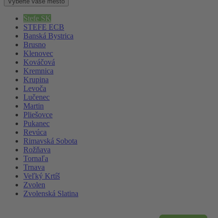
Vyberte vaše mesto
Stefe SK
STEFE ECB
Banská Bystrica
Brusno
Klenovec
Kováčová
Kremnica
Krupina
Levoča
Lučenec
Martin
Pliešovce
Pukanec
Revúca
Rimavská Sobota
Rožňava
Tornaľa
Trnava
Veľký Krtíš
Zvolen
Zvolenská Slatina