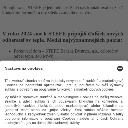
Pripojiť sa na STEFE je jednoduché. Stačí nás kontaktovať cez náš
kontaktný formulár a my všetko zariadime za vás.
V roku 2024 sme k STEFE pripojili ďalších nových
odberateľov tepla. Medzi najvýznamnejších patria:
Parkovací dom – STEFE Banská Bystrica, a.s., celoročný
odber tepla 340 MWh
Bytový dom ARBORIA – STEFE Trnava, s.r.o., celoročný
odber tepla 300 MWh
Bytový dom CUKROVAR B1 – STEFE Trnava, s.r.o.,
celoročný odber tepla 243 MWh
Odkazy
Alternatívne riešenie sporov
Práva a povinnosti odberateľov
Ochrana osobných údajov
Cenník zemný plyn
Časopis Teplo v
meste
Impresum
Etický kódex
Podmienky a ustanovenia
Mapa
stránky