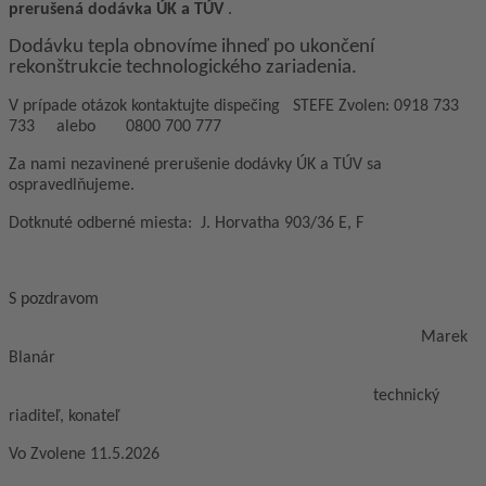
prerušená dodávka ÚK a TÚV
.
Dodávku tepla obnovíme ihneď po ukončení
rekonštrukcie technologického zariadenia.
V prípade otázok kontaktujte dispečing STEFE Zvolen: 0918 733
733 alebo 0800 700 777
Za nami nezavinené prerušenie dodávky ÚK a TÚV sa
ospravedlňujeme.
Dotknuté odberné miesta: J. Horvatha 903/36 E, F
S pozdravom
Marek
Blanár
technický
riaditeľ, konateľ
Vo Zvolene 11.5.2026