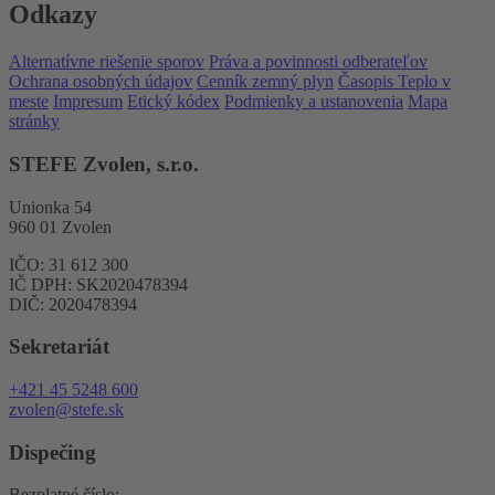
Odkazy
Alternatívne riešenie sporov
Práva a povinnosti odberateľov
Ochrana osobných údajov
Cenník zemný plyn
Časopis Teplo v
meste
Impresum
Etický kódex
Podmienky a ustanovenia
Mapa
stránky
STEFE Zvolen, s.r.o.
Unionka 54
960 01 Zvolen
IČO: 31 612 300
IČ DPH: SK2020478394
DIČ: 2020478394
Sekretariát
+421 45 5248 600
zvolen@stefe.sk
Dispečing
Bezplatné číslo: