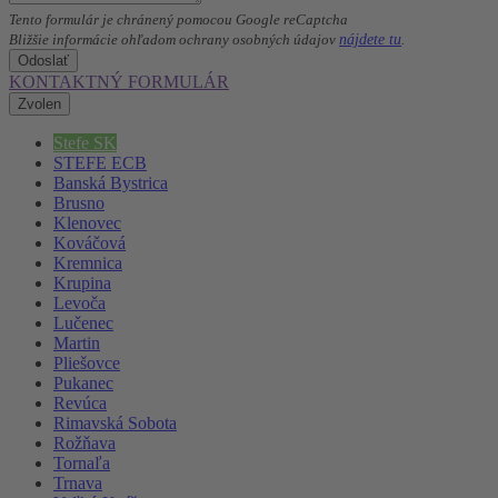
Tento formulár je chránený pomocou Google reCaptcha
nájdete tu
Bližšie informácie ohľadom ochrany osobných údajov
.
Odoslať
KONTAKTNÝ FORMULÁR
Zvolen
Stefe SK
STEFE ECB
Banská Bystrica
Brusno
Klenovec
Kováčová
Kremnica
Krupina
Levoča
Lučenec
Martin
Pliešovce
Pukanec
Revúca
Rimavská Sobota
Rožňava
Tornaľa
Trnava