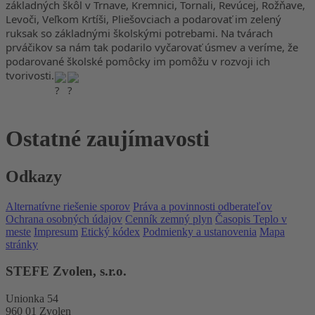
základných škôl v Trnave, Kremnici, Tornali, Revúcej, Rožňave,
Levoči, Veľkom Krtíši, Pliešovciach a podarovať im zelený
ruksak so základnými školskými potrebami. Na tvárach
prváčikov sa nám tak podarilo vyčarovať úsmev a veríme, že
podarované školské pomôcky im pomôžu v rozvoji ich
tvorivosti.
Ostatné zaujímavosti
Odkazy
Alternatívne riešenie sporov
Práva a povinnosti odberateľov
Ochrana osobných údajov
Cenník zemný plyn
Časopis Teplo v
meste
Impresum
Etický kódex
Podmienky a ustanovenia
Mapa
stránky
STEFE Zvolen, s.r.o.
Unionka 54
960 01 Zvolen