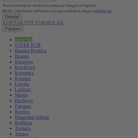
Tento formulár je chránený pomocou Google reCaptcha
nájdete tu
Bližšie informácie ohľadom ochrany osobných údajov
.
Odoslať
KONTAKTNÝ FORMULÁR
Pukanec
Stefe SK
STEFE ECB
Banská Bystrica
Brusno
Klenovec
Kováčová
Kremnica
Krupina
Levoča
Lučenec
Martin
Pliešovce
Pukanec
Revúca
Rimavská Sobota
Rožňava
Tornaľa
Trnava