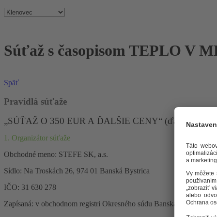
Súťaž s časopisom TEPLO V 
Späť
Pravidlá súťaže
„SÚŤAŽ O 350 EUR A ĎALŠIE CENY“ (ďalej len „Súť
1. Organizátor súťaže
Obchodné meno: STEFE SK, a.s.
Sídlo: Na Troskách 26, 974 01 Banská Bystrica
IČO: 31 630 278
Zapísaná: v obchodnom registri Okresného súdu Banská Bystrica, oddi