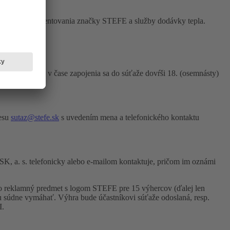
 účelom prezentovania značky STEFE a služby dodávky tepla.
právne úkony, v čase zapojenia sa do súťaže dovŕši 18. (osemnásty)
resu
sutaz@stefe.sk
s uvedením mena a telefonického kontaktu
K, a. s. telefonicky alebo e-mailom kontaktuje, pričom im oznámi
o reklamný predmet s logom STEFE pre 15 výhercov (ďalej len
ju súdne vymáhať. Výhra bude účastníkovi súťaže odoslaná, resp.
.