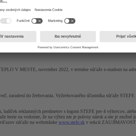
ENY“ s cieľom osloviť existujúcich a potenciálnych zákazníkov za
anie súťaže“).
o prechodný pobyt na území Slovenskej republiky, je plne spôsobilá na 
osti skupiny STEFE (ďalej len „účastník súťaže“).
se TEPLO V MESTE, november 2022, v termíne súťaže e-mailom na ad
poveď, zaradení do žrebovania. Vyžrebovaného účastníka súťaže STEFE S
, balíček reklamných predmetov s logom STEFE pre 4 výhercov, aleb
aže berie na vedomie, že na výhru nie je právny nárok a nie je možné 
 víťazov súťaže na webstránke
www.stefe.sk
v sekcii ZAUJÍMAVOSTI