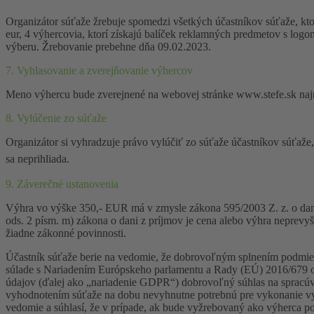
Organizátor súťaže žrebuje spomedzi všetkých účastníkov súťaže, kto
eur, 4 výhercovia, ktorí získajú balíček reklamných predmetov s lo
výberu. Žrebovanie prebehne dňa 09.02.2023.
7. Vyhlasovanie a zverejňovanie výhercov
Meno výhercu bude zverejnené na webovej stránke www.stefe.sk najn
8. Vylúčenie zo súťaže
Organizátor si vyhradzuje právo vylúčiť zo súťaže účastníkov súťaže
sa neprihliada.
9. Záverečné ustanovenia
Výhra vo výške 350,- EUR má v zmysle zákona 595/2003 Z. z. o dani z
ods. 2 písm. m) zákona o dani z príjmov je cena alebo výhra neprevyš
žiadne zákonné povinnosti.
Účastník súťaže berie na vedomie, že dobrovoľným splnením podmien
súlade s Nariadením Európskeho parlamentu a Rady (EÚ) 2016/679 o
údajov (ďalej ako „nariadenie GDPR“) dobrovoľný súhlas na spracúvan
vyhodnotením súťaže na dobu nevyhnutne potrebnú pre vykonanie vyho
vedomie a súhlasí, že v prípade, ak bude vyžrebovaný ako výherca p