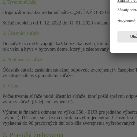
2. Trvanie súťaže
Organizátor uvádza reklamnú súťaž: „SÚŤAŽ O 350 EUR A ĎALŠIE C
Súťaž prebieha od 1. 12. 2022 do 31. 01. 2023 vrátane (ďalej len „trv
3. Účastníci súťaže
Do súťaže sa môže zapojiť každá fyzická osoba, ktorá má trvalý aleb
rok veku a býva v bytovom dome, ktorý je zásobovaný teplom spoločn
4. Podmienky súťaže
Účastník súťaže zaslaním súťažnej odpovede zverejnenej v časopi
vyjadruje súhlas s pravidlami súťaže.
5. Výhra
Počas trvania súťaže budú účastníci súťaže, ktorí pošlú správnu od
výhru v súťaži (ďalej len „výherca“).
Výhrou je finančná odmena vo výške 350,- EUR pre jedného výhercu
„výhra“). Účastník súťaže má nárok na výhru jedenkrát. Účastník súť
vyplatená do 90 pracovných dní odo dňa zverejnenia vyžrebovaných
6. Pravidlá žrebovania