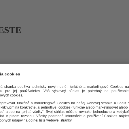
MESTE
až“) vyhlásená v časopise TEPLO V MESTE, november
el: Sa, vložka č. 792/S (ďalej len „Organizátor“)