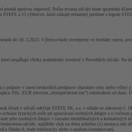
rí poslali správnu odpoveď. Počas trvania súťaže bude spomedzi účast
gom STEFE a 15 výhercov, ktorí získajú reklamný predmet s logom STE
eskôr do 10. 2.2023. Výherca bude zverejnený vo formáte: meno, prvé
, ktorí nespĺňajú všetky podmienky uvedené v Pravidlách súťaže. Na úč
 príjmov v znení neskorších predpisov charakter ceny alebo výhry z r
ujúca 350,- EUR (slovom „tristopäťdesiat eur“) oslobodená od dane. Úč
ok účasti v súťaži udeľuje STEFE SK, a.s. v súlade so zákonom č. 1
 ochrane fyzických osôb pri spracúvaní osobných údajov a o voľnom 
ie jeho osobných údajov v rozsahu identifikačných a kontaktných údaj
dnotenia súťaže, najdlhšie však na dobu jedného (1) mesiaca odo dňa
odľa článku 6, bude telefonicky alebo e-mailom kontaktovaný.