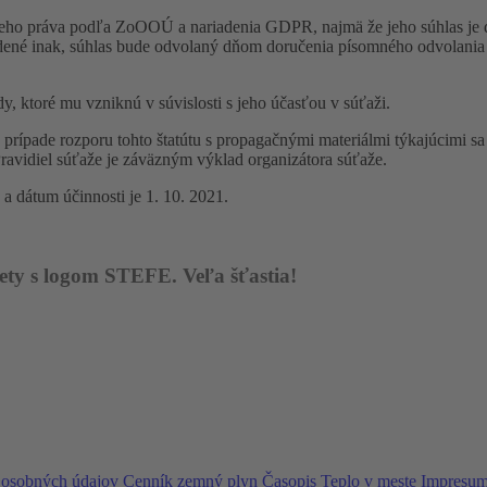
e jeho práva podľa ZoOOÚ a nariadenia GDPR, najmä že jeho súhlas j
edené inak, súhlas bude odvolaný dňom doručenia písomného odvolania
, ktoré mu vzniknú v súvislosti s jeho účasťou v súťaži.
 prípade rozporu tohto štatútu s propagačnými materiálmi týkajúcimi sa
ravidiel súťaže je záväzným výklad organizátora súťaže.
a dátum účinnosti je 1. 10. 2021.
ety s logom STEFE. Veľa šťastia!
 osobných údajov
Cenník zemný plyn
Časopis Teplo v meste
Impresu