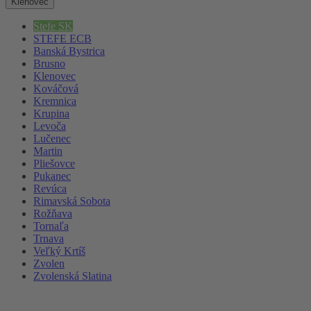
Klenovec
Stefe SK
STEFE ECB
Banská Bystrica
Brusno
Klenovec
Kováčová
Kremnica
Krupina
Levoča
Lučenec
Martin
Pliešovce
Pukanec
Revúca
Rimavská Sobota
Rožňava
Tornaľa
Trnava
Veľký Krtíš
Zvolen
Zvolenská Slatina