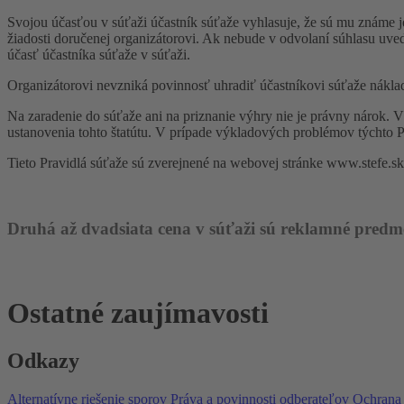
Svojou účasťou v súťaži účastník súťaže vyhlasuje, že sú mu znám
žiadosti doručenej organizátorovi. Ak nebude v odvolaní súhlasu uv
účasť účastníka súťaže v súťaži.
Organizátorovi nevzniká povinnosť uhradiť účastníkovi súťaže náklady
Na zaradenie do súťaže ani na priznanie výhry nie je právny nárok. V
ustanovenia tohto štatútu. V prípade výkladových problémov týchto P
Tieto Pravidlá súťaže sú zverejnené na webovej stránke www.stefe.sk 
Druhá až dvadsiata cena v súťaži sú reklamné predm
Ostatné zaujímavosti
Odkazy
Alternatívne riešenie sporov
Práva a povinnosti odberateľov
Ochrana