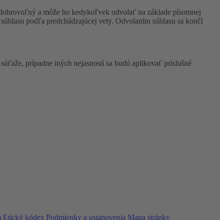
e dobrovoľný a môže ho kedykoľvek odvolať na základe písomnej
 súhlasu podľa predchádzajúcej vety. Odvolaním súhlasu sa končí
 súťaže, prípadne iných nejasností sa budú aplikovať príslušné
m
Etický kódex
Podmienky a ustanovenia
Mapa stránky