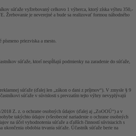
níkov súťaže vyžrebovaný celkovo 1 výherca, ktorý získa výhru 350,-
FE. Žrebovanie je neverejné a bude sa realizovať formou náhodného
 písmeno priezviska a mesto.
astníkov súťaže, ktorí nespĺňajú podmienky na zaradenie do súťaže,
eklamnej súťaže (ďalej len „zákon o dani z príjmov“). V zmysle § 9
astníkovi súťaže v súvislosti s prevzatím tejto výhry nevyplývajú
8/2018 Z. z. o ochrane osobných údajov (ďalej aj „ZoOOÚ“) a v
pohybe takýchto údajov (všeobecné nariadenie o ochrane osobných
ov na účel vyhodnotenia súťaže a ďalších činností súvisiacich s
 ukončenia obdobia trvania súťaže. Účastník súťaže berie na