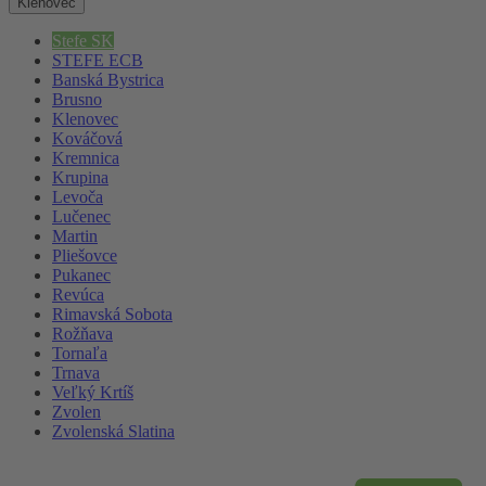
Klenovec
Stefe SK
STEFE ECB
Banská Bystrica
Brusno
Klenovec
Kováčová
Kremnica
Krupina
Levoča
Lučenec
Martin
Pliešovce
Pukanec
Revúca
Rimavská Sobota
Rožňava
Tornaľa
Trnava
Veľký Krtíš
Zvolen
Zvolenská Slatina