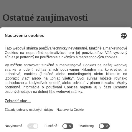
Ostatné zaujímavosti
Odkazy
Alternatívne riešenie sporov
Práva a povinnosti odberateľov
Ochrana osobných údajov
Cenník zemný plyn
Časopis Teplo v
meste
Impresum
Etický kódex
Podmienky a ustanovenia
Mapa
stránky
STEFE THS, s.r.o.
Okružná 42/9
050 01 Revúca
IČO: 36 045 403
IČ DPH: SK2020069436
DIČ: 2020069436
Sekretariát