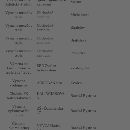
elektroinštalácie,
Martin
Atletický štadión
zariadení
vykurovacie
systému,
Výmena meračov
Obchodné
vodovodu
Michalovce
tepla
centrum
Prekládka
Výmena meračov
Obchodné
teplovodnej
Bardejov
Obec Pliešovce
Pliešovce
20
tepla
centrum
vetvy – kultúrny
dom
Výmena meračov
Obchodné
Bratislava
tepla
centrum
Rekonštrukcia
Beniczký dom
Banská Bystrica
20
plynovej kotolne
Výmena meračov
Obchodné
Prievidza
tepla
centrum
Rekonštrukcia
Bytový dom
Martin Turany
20
plynovej kotolne
Výmena 44
SBD Zvolen
kusov meračov
Zvolen, Sliač
Dodanie a
bytový dom
tepla 2024,2025
montáž bojleru,
čerpadla
OMNIA MTK, s. r.
Martin
20
Výmena
v bývalom
o.
AGROBAN s.r.o.
Zvolen
vodomerov
priemyselnom
parku ZŤS
Obsluha PK
KALINČIAKOVA
Banská Bystrica
Kalinčiakova 5
5
Modernizácia
technológie
Výmena
prípravy TÚV -
MBB a.s.
Banská Bystrica
20
ZŠ - Ďumbierska
vykurovacích
Banská Bystrica
plaváreň
17
telies
Štiavničky
Čistenie
Výmena okien,
VÝVOJ Martin,
akumulačnej
Banská Bystrica
vyregulovanie
a.s.