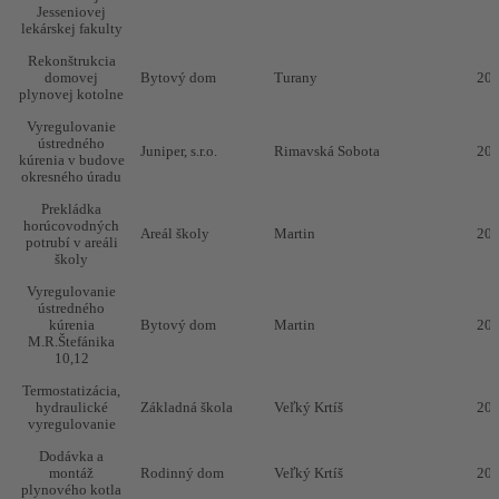
Jesseniovej
lekárskej fakulty
Rekonštrukcia
domovej
Bytový dom
Turany
20
plynovej kotolne
Vyregulovanie
ústredného
Juniper, s.r.o.
Rimavská Sobota
20
kúrenia v budove
okresného úradu
Prekládka
horúcovodných
Areál školy
Martin
20
potrubí v areáli
školy
Vyregulovanie
ústredného
kúrenia
Bytový dom
Martin
20
M.R.Štefánika
10,12
Termostatizácia,
hydraulické
Základná škola
Veľký Krtíš
20
vyregulovanie
Dodávka a
montáž
Rodinný dom
Veľký Krtíš
20
plynového kotla