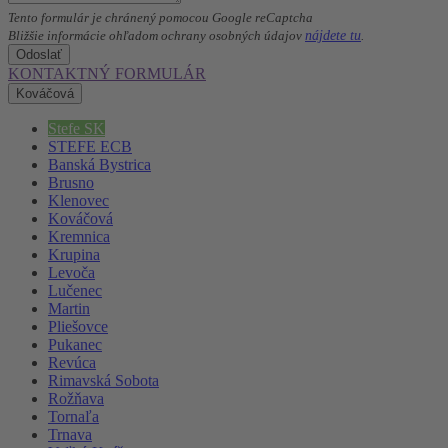
Tento formulár je chránený pomocou Google reCaptcha
nájdete tu
Bližšie informácie ohľadom ochrany osobných údajov
.
Odoslať
KONTAKTNÝ FORMULÁR
Kováčová
Stefe SK
STEFE ECB
Banská Bystrica
Brusno
Klenovec
Kováčová
Kremnica
Krupina
Levoča
Lučenec
Martin
Pliešovce
Pukanec
Revúca
Rimavská Sobota
Rožňava
Tornaľa
Trnava