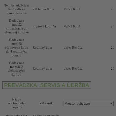
Termostatizácia a
hydraulické
Základná škola
Veľký Krtíš
20
vyregulovanie
Dodávka a
montáž
Plynová kotolňa
Veľký Krtíš
20
klimatizácie do
plynovej kotolne
Dodávka a
montáž
plynového kotla
Rodinný dom
okres Revúca
20
do 4 rodinných
domov
Dodávka a
montáž 2
Rodinný dom
okres Revúca
20
elektrických
kotlov
Rekonštrukcia
PREVÁDZKA, SERVIS A ÚDRŽBA
Budova ÚPSVaR
Fiľakovo
20
plynovej kotolne
Rekonštrukcia
bývalej dielne na
Názov
polyfunkčný
obchodného
Zákazník
objekt
prípadu
vybudovanie
AUTODOPRAVA
Mníšany
20
kanalizácie,
s.r.o.
Prevádzka OST
Správa športových