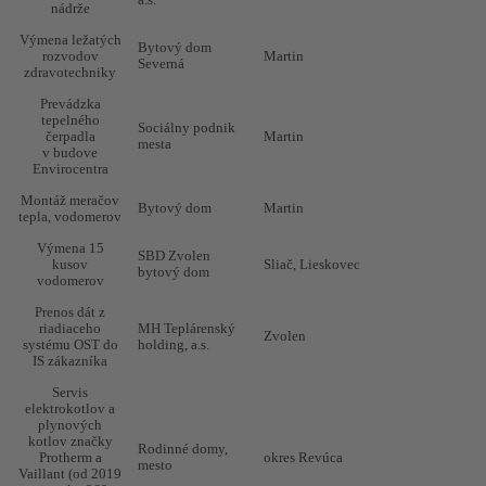
nádrže
ÚK,
termostatizácia -
Mesto Levoča
Levoča
20
Výmena ležatých
Bytový dom
ZŠ Jána
rozvodov
Martin
Severná
Francisciho -
zdravotechniky
2015, 2023
Prevádzka
Rekonštrukcia
SOŠ HSaD
Lučenec
20
tepelného
Sociálny podnik
plynovej kotolne
Lučenec
čerpadla
Martin
mesta
v budove
Rekonštrukcia
Envirocentra
plynovej
kotolne, výmena
Obec Pača
Pača
20
Montáž meračov
Bytový dom
Martin
radiátorov v
tepla, vodomerov
materskej škole
obec Pača
Výmena 15
SBD Zvolen
kusov
Sliač, Lieskovec
bytový dom
Výmena
vodomerov
stúpačiek,
radiátorov,
Rodinný dom
Rimavská Sobota
20
Prenos dát z
dodanie
riadiaceho
MH Teplárenský
Zvolen
expanznej nádrže
systému OST do
holding, a.s.
IS zákazníka
Technický
posudok (úspora
Štátna opera
Banská Bystrica
20
Servis
energií)
elektrokotlov a
plynových
Dodávka a
kotlov značky
Rodinné domy,
montáž
Protherm a
okres Revúca
mesto
plynového kotla
Rodinný dom
okres Revúca
20
Vaillant (od 2019
do 21 rodinných