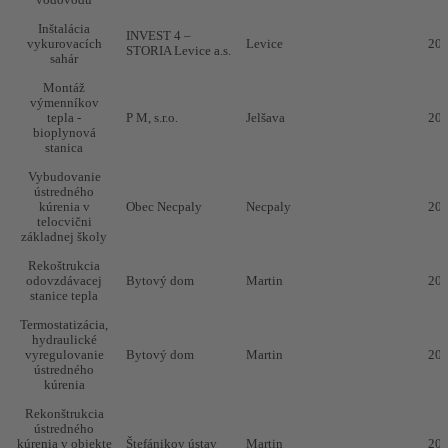
vodovodu
Inštalácia
INVEST 4 –
vykurovacích
Levice
20
STORIA Levice a.s.
sahár
Montáž
výmenníkov
tepla -
P M, s.r.o.
Jelšava
20
bioplynová
stanica
Vybudovanie
ústredného
kúrenia v
Obec Necpaly
Necpaly
20
telocvični
základnej školy
Rekoštrukcia
odovzdávacej
Bytový dom
Martin
20
stanice tepla
Termostatizácia,
hydraulické
vyregulovanie
Bytový dom
Martin
20
ústredného
kúrenia
Rekonštrukcia
ústredného
kúrenia v objekte
Štefánikov ústav
Martin
20