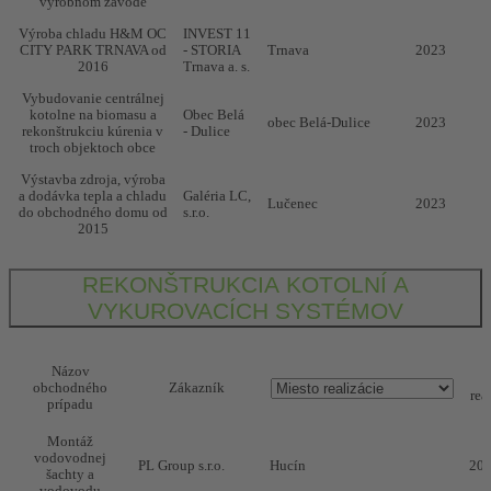
výrobnom závode
Výroba chladu H&M OC
INVEST 11
CITY PARK TRNAVA od
- STORIA
Trnava
2023
2016
Trnava a. s.
Vybudovanie centrálnej
kotolne na biomasu a
Obec Belá
obec Belá-Dulice
2023
rekonštrukciu kúrenia v
- Dulice
troch objektoch obce
Výstavba zdroja, výroba
a dodávka tepla a chladu
Galéria LC,
Lučenec
2023
do obchodného domu od
s.r.o.
2015
REKONŠTRUKCIA KOTOLNÍ A
VYKUROVACÍCH SYSTÉMOV
Názov
obchodného
Zákazník
rea
prípadu
Montáž
vodovodnej
PL Group s.r.o.
Hucín
20
šachty a