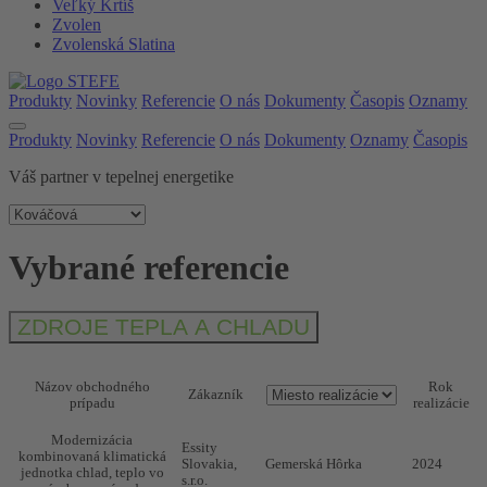
Veľký Krtíš
Zvolen
Zvolenská Slatina
Produkty
Novinky
Referencie
O nás
Dokumenty
Časopis
Oznamy
Produkty
Novinky
Referencie
O nás
Dokumenty
Oznamy
Časopis
Váš partner v tepelnej energetike
Vybrané referencie
ZDROJE TEPLA A CHLADU
Názov obchodného
Rok
Zákazník
prípadu
realizácie
Modernizácia
Essity
kombinovaná klimatická
Slovakia,
Gemerská Hôrka
2024
jednotka chlad, teplo vo
s.r.o.