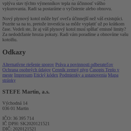
vplýva stav týchto výmenníkov tepla na účinnosť vášho
vykurovania. Radi sa postaráme o vyčistenie alebo obnovu.
Nový plynový kotol môže byť oveľa účinnejší než váš existujúci.
Pozrite sa na to, pretože investícia sa môže vyplatiť už po krátkom
čase. Vedeli ste, že aj váš plynový kotol musí spĺňať emisné limity?
Za nedodržanie hrozia pokuty. Radi vám poradíme a obnovíme vašu
kotolňu.
Odkazy
Alternatívne riešenie sporov
Práva a povinnosti odberateľov
Ochrana osobných údajov
Cenník zemný plyn
Časopis Teplo v
meste
Impresum
Etický kódex
Podmienky a ustanovenia
Mapa
stránky
STEFE Martin, a.s.
Východná 14
036 01 Martin
IČO: 36 395 714
IČ DPH: SK2020121521
DIČ: 2020121521