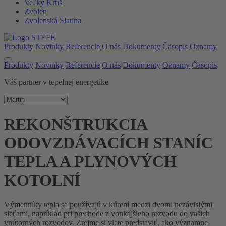
Veľký Krtíš
Zvolen
Zvolenská Slatina
Produkty
Novinky
Referencie
O nás
Dokumenty
Časopis
Oznamy
Produkty
Novinky
Referencie
O nás
Dokumenty
Oznamy
Časopis
Váš partner v tepelnej energetike
REKONŠTRUKCIA
ODOVZDÁVACÍCH STANÍC
TEPLA A PLYNOVÝCH
KOTOLNÍ
Výmenníky tepla sa používajú v kúrení medzi dvomi nezávislými
sieťami, napríklad pri prechode z vonkajšieho rozvodu do vašich
vnútorných rozvodov. Zrejme si viete predstaviť, ako významne