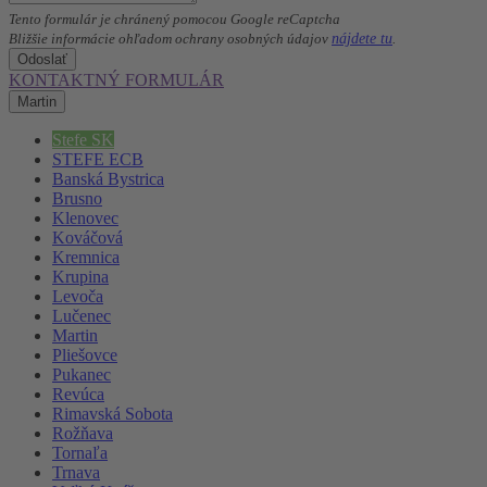
Tento formulár je chránený pomocou Google reCaptcha
nájdete tu
Bližšie informácie ohľadom ochrany osobných údajov
.
Odoslať
KONTAKTNÝ FORMULÁR
Martin
Stefe SK
STEFE ECB
Banská Bystrica
Brusno
Klenovec
Kováčová
Kremnica
Krupina
Levoča
Lučenec
Martin
Pliešovce
Pukanec
Revúca
Rimavská Sobota
Rožňava
Tornaľa
Trnava