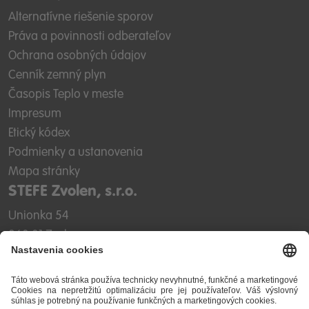
Alternatívne riešenie sporov
Práva a povinnosti odberateľov
Ochrana osobných údajov
Cenník zemný plyn
Časopis Teplo v meste
Impresum
Etický kódex
Podmienky a ustanovenia
Mapa stránky
STEFE Zvolen, s.r.o.
Unionka 54
960 01 Zvolen
IČO: 31 612 300
IČ DPH: SK2020478394
DIČ: 2020478394