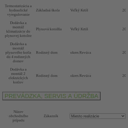
Termostatizácia a
hydraulické
Základná škola
Veľký Krtíš
20
vyregulovanie
Dodávka a
montáž
Plynová kotolňa
Veľký Krtíš
20
klimatizácie do
plynovej kotolne
Dodávka a
montáž
plynového kotla
Rodinný dom
okres Revúca
20
do 4 rodinných
domov
Dodávka a
montáž 2
Rodinný dom
okres Revúca
20
elektrických
kotlov
Rekonštrukcia
Budova ÚPSVaR
Fiľakovo
20
PREVÁDZKA, SERVIS A ÚDRŽBA
plynovej kotolne
Rekonštrukcia
bývalej dielne na
Názov
polyfunkčný
obchodného
Zákazník
objekt
prípadu
vybudovanie
AUTODOPRAVA
Mníšany
20
kanalizácie,
s.r.o.