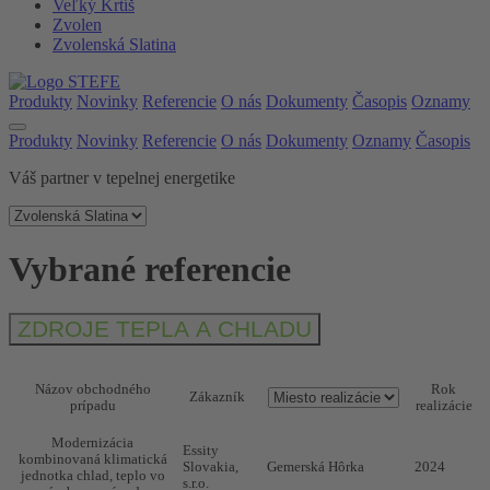
Veľký Krtíš
Zvolen
Zvolenská Slatina
Produkty
Novinky
Referencie
O nás
Dokumenty
Časopis
Oznamy
Produkty
Novinky
Referencie
O nás
Dokumenty
Oznamy
Časopis
Váš partner v tepelnej energetike
Vybrané referencie
ZDROJE TEPLA A CHLADU
Názov obchodného
Rok
Zákazník
prípadu
realizácie
Modernizácia
Essity
kombinovaná klimatická
Slovakia,
Gemerská Hôrka
2024
jednotka chlad, teplo vo
s.r.o.