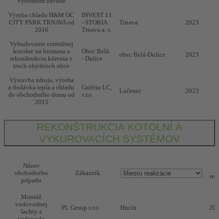
výrobnom závode
Výroba chladu H&M OC
INVEST 11
CITY PARK TRNAVA od
- STORIA
Trnava
2023
2016
Trnava a. s.
Vybudovanie centrálnej
kotolne na biomasu a
Obec Belá
obec Belá-Dulice
2023
rekonštrukciu kúrenia v
- Dulice
troch objektoch obce
Výstavba zdroja, výroba
a dodávka tepla a chladu
Galéria LC,
Lučenec
2023
do obchodného domu od
s.r.o.
2015
REKONŠTRUKCIA KOTOLNÍ A
VYKUROVACÍCH SYSTÉMOV
Názov
obchodného
Zákazník
rea
prípadu
Montáž
vodovodnej
PL Group s.r.o.
Hucín
20
šachty a