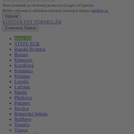
Tento formulár je chránený pomocou Google reCaptcha
nájdete tu
Bližšie informácie ohľadom ochrany osobných údajov
.
Odoslať
KONTAKTNÝ FORMULÁR
Zvolenská Slatina
Stefe SK
STEFE ECB
Banská Bystrica
Brusno
Klenovec
Kováčová
Kremnica
Krupina
Levoča
Lučenec
Martin
Pliešovce
Pukanec
Revúca
Rimavská Sobota
Rožňava
Tornaľa
Trnava