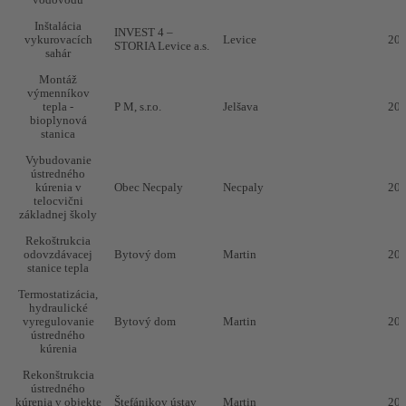
vodovodu
Inštalácia
INVEST 4 –
vykurovacích
Levice
20
STORIA Levice a.s.
sahár
Montáž
výmenníkov
tepla -
P M, s.r.o.
Jelšava
20
bioplynová
stanica
Vybudovanie
ústredného
kúrenia v
Obec Necpaly
Necpaly
20
telocvični
základnej školy
Rekoštrukcia
odovzdávacej
Bytový dom
Martin
20
stanice tepla
Termostatizácia,
hydraulické
vyregulovanie
Bytový dom
Martin
20
ústredného
kúrenia
Rekonštrukcia
ústredného
kúrenia v objekte
Štefánikov ústav
Martin
20