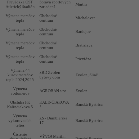
elektroinštalácie,
Prevádzka OST
Správa športových
Martin
vykurovacie
Atletický štadión
zariadení
systému,
vodovodu
Výmena meračov
Obchodné
Michalovce
tepla
centrum
Prekládka
teplovodnej
Výmena meračov
Obchodné
Obec Pliešovce
Pliešovce
20
Bardejov
vetvy – kultúrny
tepla
centrum
dom
Výmena meračov
Obchodné
Bratislava
Rekonštrukcia
tepla
centrum
Beniczký dom
Banská Bystrica
20
plynovej kotolne
Výmena meračov
Obchodné
Prievidza
Rekonštrukcia
tepla
centrum
Bytový dom
Martin Turany
20
plynovej kotolne
Výmena 44
SBD Zvolen
Dodanie a
kusov meračov
Zvolen, Sliač
bytový dom
montáž bojleru,
tepla 2024,2025
čerpadla
OMNIA MTK, s. r.
Martin
20
v bývalom
o.
Výmena
AGROBAN s.r.o.
Zvolen
priemyselnom
vodomerov
parku ZŤS
Obsluha PK
KALINČIAKOVA
Banská Bystrica
Modernizácia
Kalinčiakova 5
5
technológie
prípravy TÚV -
MBB a.s.
Banská Bystrica
20
Výmena
ZŠ - Ďumbierska
plaváreň
vykurovacích
Banská Bystrica
17
Štiavničky
telies
Výmena okien,
Čistenie
VÝVOJ Martin,
vyregulovanie
akumulačnej
Banská Bystrica