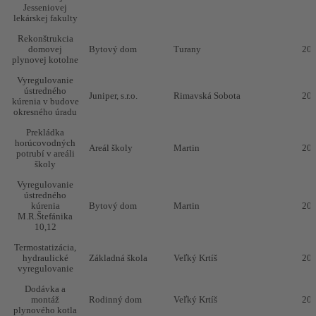
Jesseniovej
lekárskej fakulty
Rekonštrukcia
domovej
Bytový dom
Turany
20
plynovej kotolne
Vyregulovanie
ústredného
Juniper, s.r.o.
Rimavská Sobota
20
kúrenia v budove
okresného úradu
Prekládka
horúcovodných
Areál školy
Martin
20
potrubí v areáli
školy
Vyregulovanie
ústredného
kúrenia
Bytový dom
Martin
20
M.R.Štefánika
10,12
Termostatizácia,
hydraulické
Základná škola
Veľký Krtíš
20
vyregulovanie
Dodávka a
montáž
Rodinný dom
Veľký Krtíš
20
plynového kotla