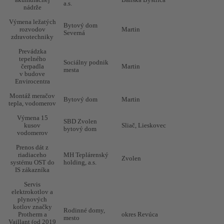
a.s.
ÚK,
nádrže
termostatizácia -
Mesto Levoča
Levoča
20
Výmena ležatých
ZŠ Jána
Bytový dom
rozvodov
Martin
Francisciho -
Severná
zdravotechniky
2015, 2023
Prevádzka
Rekonštrukcia
SOŠ HSaD
Lučenec
20
tepelného
plynovej kotolne
Lučenec
Sociálny podnik
čerpadla
Martin
mesta
Rekonštrukcia
v budove
plynovej
Envirocentra
kotolne, výmena
Obec Pača
Pača
20
Montáž meračov
radiátorov v
Bytový dom
Martin
tepla, vodomerov
materskej škole
obec Pača
Výmena 15
SBD Zvolen
kusov
Sliač, Lieskovec
Výmena
bytový dom
vodomerov
stúpačiek,
radiátorov,
Rodinný dom
Rimavská Sobota
20
Prenos dát z
dodanie
riadiaceho
MH Teplárenský
expanznej nádrže
Zvolen
systému OST do
holding, a.s.
IS zákazníka
Technický
posudok (úspora
Štátna opera
Banská Bystrica
20
Servis
energií)
elektrokotlov a
plynových
Dodávka a
kotlov značky
montáž
Rodinné domy,
Protherm a
okres Revúca
plynového kotla
Rodinný dom
okres Revúca
20
mesto
Vaillant (od 2019
do 21 rodinných