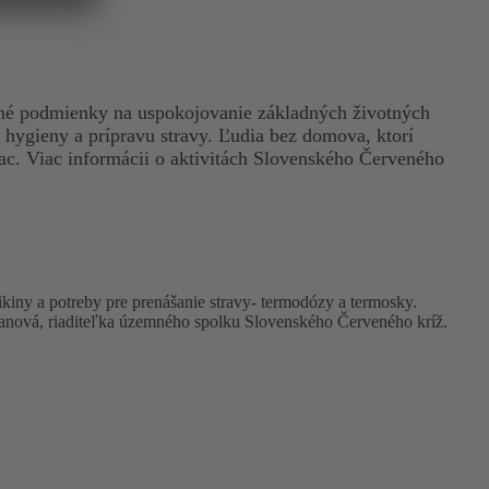
utné podmienky na uspokojovanie základných životných
hygieny a prípravu stravy. Ľudia bez domova, ktorí
iac. Viac informácii o aktivitách Slovenského Červeného
ikiny a potreby pre prenášanie stravy- termodózy a termosky.
Stanová, riaditeľka územného spolku Slovenského Červeného kríž.