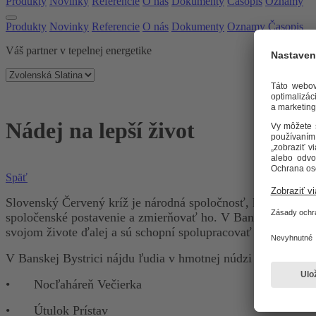
Produkty
Novinky
Referencie
O nás
Dokumenty
Časopis
Oznamy
Produkty
Novinky
Referencie
O nás
Dokumenty
Oznamy
Časopis
Váš partner v tepelnej energetike
Nádej na lepší život
Späť
Slovenský Červený kríž je národná spoločnosť, ktorej poslan
spoločenské postavenie a zmierňovať ho. V Banskej Bystric
svojom živote ďalej a sú schopní spolupracovať a riešiť svo
V Banskej Bystrici nájdu ľudia v hmotnej núdzi sieť sociáln
•
Nocľaháreň Večierka
•
Útulok Prístav