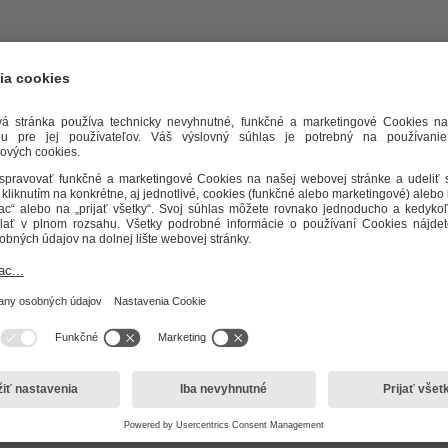
ím je predchádzať utrpeniu ľudí bez ohľadu na národnosť, jaz
i vykonáva aj sociálnu službu pre klientov bez domova. Pod
ju problematickú situáciu.
ych zariadení, v ktorej im vie Červený kríž poskytnúť starost