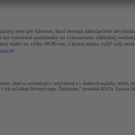
začnej siete pre klientov, ktorí nemajú zabezpečené nevyhn
reň má vytvorené podmienky na vykonávanie základnej osobnej 
nej núdzi vo výške 68,80 eur, z ktorej musia vyžiť celý mes
ross.sk)
.
tov, ktorí sa nachádzajú v nocľahárni a v útulkoch topánky, tričká, m
ard v ich neľahkej životnej etape. Ďakujeme,“ povedala RNDr. Zuzana 