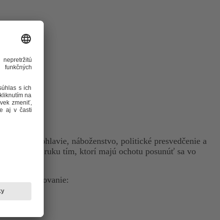
yk, rasu, pohlavie, náboženstvo, politické presvedčenie a
áva pomocnú ruku tím, ktorí majú ochotu posunúť sa vo
livosť a ubytovanie: