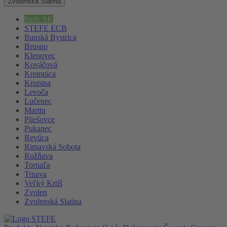
Zvolenská Slatina
Stefe SK
STEFE ECB
Banská Bystrica
Brusno
Klenovec
Kováčová
Kremnica
Krupina
Levoča
Lučenec
Martin
Pliešovce
Pukanec
Revúca
Rimavská Sobota
Rožňava
Tornaľa
Trnava
Veľký Krtíš
Zvolen
Zvolenská Slatina