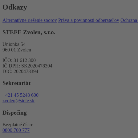
Odkazy
Alternatívne riešenie sporov
Práva a povinnosti odberateľov
Ochrana
STEFE Zvolen, s.r.o.
Unionka 54
960 01 Zvolen
IČO: 31 612 300
IČ DPH: SK2020478394
DIČ: 2020478394
Sekretariát
+421 45 5248 600
zvolen@stefe.sk
Dispečing
Bezplatné číslo:
0800 700 777