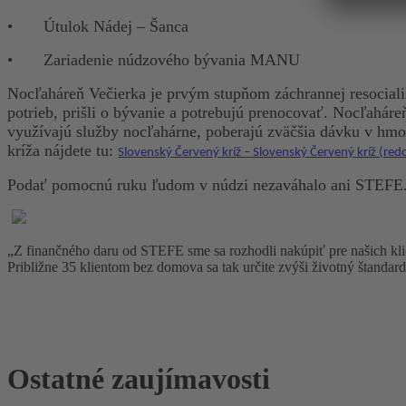
•
Útulok Nádej – Šanca
•
Zariadenie núdzového bývania MANU
Nocľaháreň Večierka je prvým stupňom záchrannej resociali
potrieb, prišli o bývanie a potrebujú prenocovať. Nocľahá
využívajú služby nocľahárne, poberajú zväčšia dávku v hmot
kríža nájdete tu:
Slovenský Červený kríž – Slovenský Červený kríž (redc
Podať pomocnú ruku ľudom v núdzi nezaváhalo ani STEFE
„Z finančného daru od STEFE sme sa rozhodli nakúpiť pre našich klien
Približne 35 klientom bez domova sa tak určite zvýši životný štand
Ostatné zaujímavosti