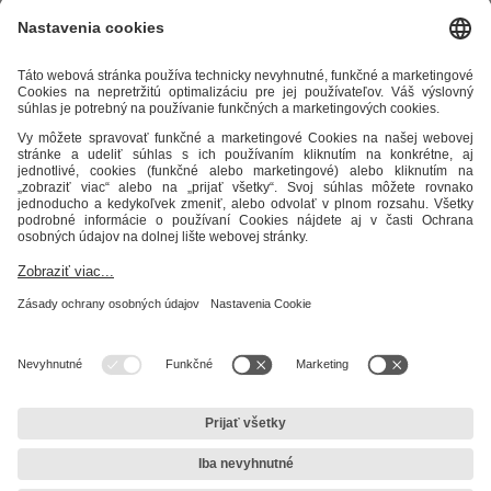
Alternatívne riešenie sporov
Práva a povinnosti odberateľov
Ochrana osobných údajov
Cenník zemný plyn
Časopis Teplo v
meste
Impresum
Etický kódex
Podmienky a ustanovenia
Mapa
stránky
STEFE Zvolen, s.r.o.
Unionka 54
960 01 Zvolen
IČO: 31 612 300
IČ DPH: SK2020478394
DIČ: 2020478394
Sekretariát
+421 45 5248 600
zvolen@stefe.sk
Dispečing
Bezplatné číslo: