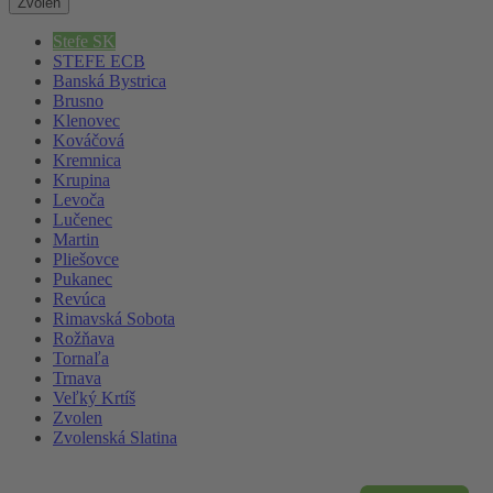
Zvolen
Stefe SK
STEFE ECB
Banská Bystrica
Brusno
Klenovec
Kováčová
Kremnica
Krupina
Levoča
Lučenec
Martin
Pliešovce
Pukanec
Revúca
Rimavská Sobota
Rožňava
Tornaľa
Trnava
Veľký Krtíš
Zvolen
Zvolenská Slatina