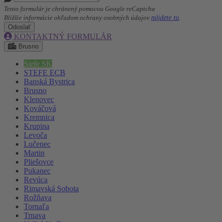
Tento formulár je chránený pomocou Google reCaptcha
nájdete tu
Bližšie informácie ohľadom ochrany osobných údajov
.
Odoslať
KONTAKTNÝ FORMULÁR
Brusno
Stefe SK
STEFE ECB
Banská Bystrica
Brusno
Klenovec
Kováčová
Kremnica
Krupina
Levoča
Lučenec
Martin
Pliešovce
Pukanec
Revúca
Rimavská Sobota
Rožňava
Tornaľa
Trnava