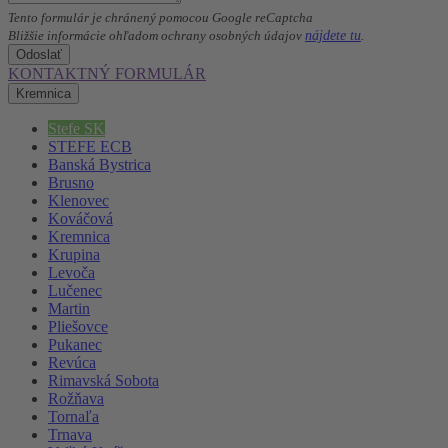
Tento formulár je chránený pomocou Google reCaptcha
nájdete tu
Bližšie informácie ohľadom ochrany osobných údajov
.
Odoslať
KONTAKTNÝ FORMULÁR
Kremnica
Stefe SK
STEFE ECB
Banská Bystrica
Brusno
Klenovec
Kováčová
Kremnica
Krupina
Levoča
Lučenec
Martin
Pliešovce
Pukanec
Revúca
Rimavská Sobota
Rožňava
Tornaľa
Trnava