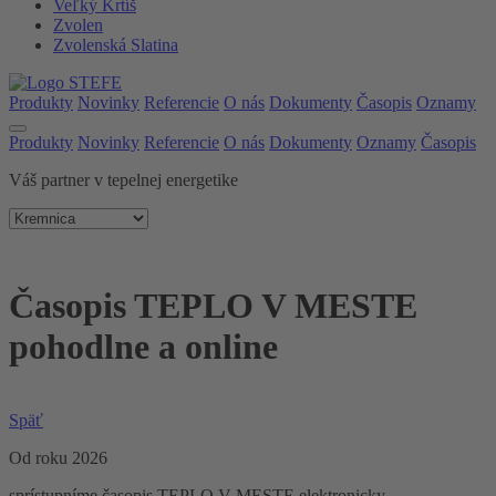
Veľký Krtíš
Zvolen
Zvolenská Slatina
Produkty
Novinky
Referencie
O nás
Dokumenty
Časopis
Oznamy
Produkty
Novinky
Referencie
O nás
Dokumenty
Oznamy
Časopis
Váš partner v tepelnej energetike
Časopis TEPLO V MESTE
pohodlne a online
Späť
Od roku 2026
sprístupníme časopis TEPLO V MESTE elektronicky.