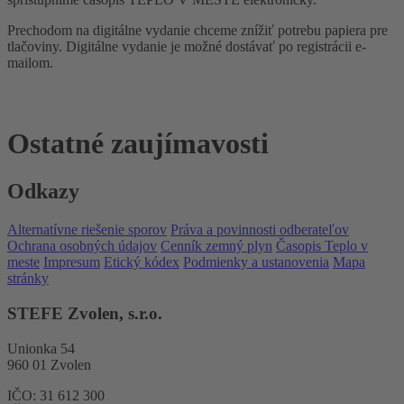
Prechodom na digitálne vydanie chceme znížiť potrebu papiera pre
tlačoviny. Digitálne vydanie je možné dostávať po registrácii e-
mailom.
Ostatné zaujímavosti
Odkazy
Alternatívne riešenie sporov
Práva a povinnosti odberateľov
Ochrana osobných údajov
Cenník zemný plyn
Časopis Teplo v
meste
Impresum
Etický kódex
Podmienky a ustanovenia
Mapa
stránky
STEFE Zvolen, s.r.o.
Unionka 54
960 01 Zvolen
IČO: 31 612 300