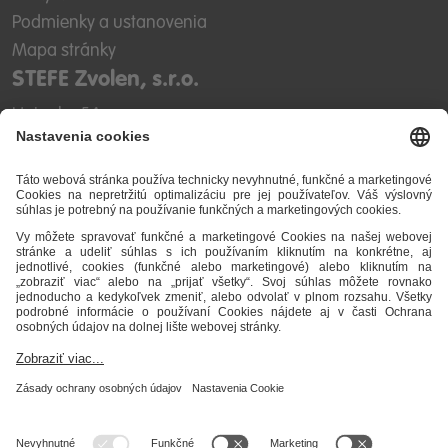
Podmienky a ustanovenia
Mapa stránky
STEFE Zvolen, s.r.o.
Unionka 54
960 01 Zvolen
IČO: 31 612 300
IČ DPH: SK2020478394
DIČ: 2020478394
Sekretariát
+421 45 5248 600
zvolen@stefe.sk
Dispečing