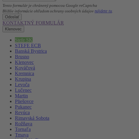
Tento formulár je chránený pomocou Google reCaptcha
nájdete tu
Bližšie informácie ohľadom ochrany osobných údajov
.
Odoslať
KONTAKTNÝ FORMULÁR
Klenovec
Stefe SK
STEFE ECB
Banská Bystrica
Brusno
Klenovec
Kováčová
Kremnica
Krupina
Levoča
Lučenec
Martin
Pliešovce
Pukanec
Revúca
Rimavská Sobota
Rožňava
Tornaľa
Trnava