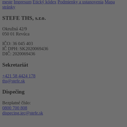
meste
Impresum
Etický kódex
Podmienky a ustanovenia
Mapa
stránky
STEFE THS, s.r.o.
Okružná 42/9
050 01 Revúca
IČO: 36 045 403
IČ DPH: SK2020069436
DIČ: 2020069436
Sekretariát
+421 58 4424 178
ths@stefe.sk
Dispečing
Bezplatné číslo:
0800 700 808
dispecing.iec@stefe.sk