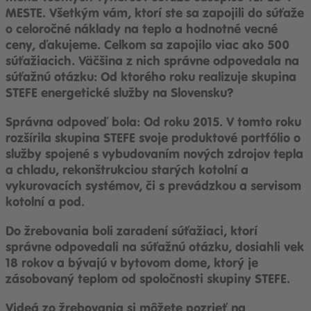
MESTE. Všetkým vám, ktorí ste sa zapojili do súťaže
o celoročné náklady na teplo a hodnotné vecné
ceny, ďakujeme. Celkom sa zapojilo viac ako 500
súťažiacich. Väčšina z nich správne odpovedala na
súťažnú otázku: Od ktorého roku realizuje skupina
STEFE energetické služby na Slovensku?
Správna odpoveď bola: Od roku 2015. V tomto roku
rozšírila skupina STEFE svoje produktové portfólio o
služby spojené s vybudovaním nových zdrojov tepla
a chladu, rekonštrukciou starých kotolní a
vykurovacích systémov, či s prevádzkou a servisom
kotolní a pod.
Do žrebovania boli zaradení súťažiaci, ktorí
správne odpovedali na súťažnú otázku, dosiahli vek
18 rokov a bývajú v bytovom dome, ktorý je
zásobovaný teplom od spoločnosti skupiny STEFE.
Videá zo žrebovania si môžete pozrieť na