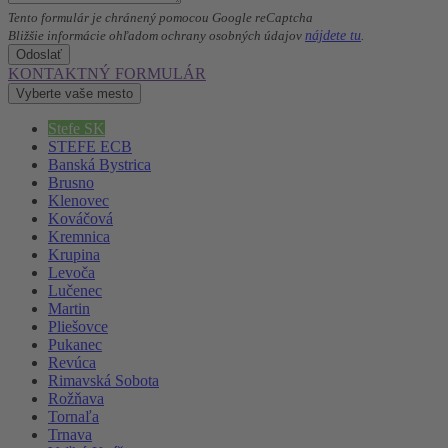
Tento formulár je chránený pomocou Google reCaptcha
nájdete tu
Bližšie informácie ohľadom ochrany osobných údajov
.
Odoslať
KONTAKTNÝ FORMULÁR
Vyberte vaše mesto
Stefe SK
STEFE ECB
Banská Bystrica
Brusno
Klenovec
Kováčová
Kremnica
Krupina
Levoča
Lučenec
Martin
Pliešovce
Pukanec
Revúca
Rimavská Sobota
Rožňava
Tornaľa
Trnava