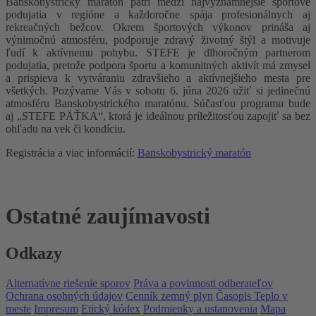
Banskobystrický maratón patrí medzi najvýznamnejšie športové
podujatia v regióne a každoročne spája profesionálnych aj
rekreačných bežcov. Okrem športových výkonov prináša aj
výnimočnú atmosféru, podporuje zdravý životný štýl a motivuje
ľudí k aktívnemu pohybu. STEFE je dlhoročným partnerom
podujatia, pretože podpora športu a komunitných aktivít má zmysel
a prispieva k vytváraniu zdravšieho a aktívnejšieho mesta pre
všetkých. Pozývame Vás v sobotu 6. júna 2026 užiť si jedinečnú
atmosféru Banskobystrického maratónu. Súčasťou programu bude
aj „STEFE PÄŤKA“, ktorá je ideálnou príležitosťou zapojiť sa bez
ohľadu na vek či kondíciu.
Registrácia a viac informácií:
Banskobystrický maratón
Ostatné zaujímavosti
Odkazy
Alternatívne riešenie sporov
Práva a povinnosti odberateľov
Ochrana osobných údajov
Cenník zemný plyn
Časopis Teplo v
meste
Impresum
Etický kódex
Podmienky a ustanovenia
Mapa