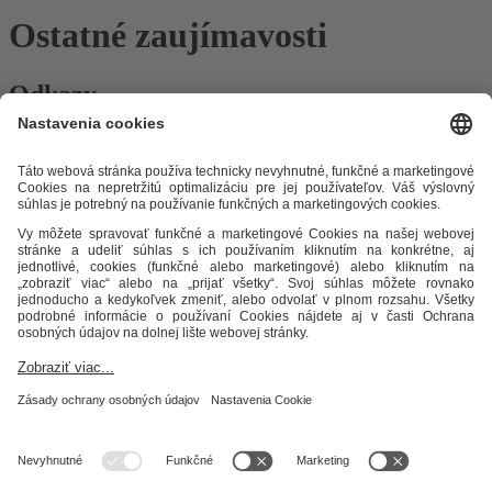
Ostatné zaujímavosti
Odkazy
Alternatívne riešenie sporov
Práva a povinnosti odberateľov
Ochrana osobných údajov
Cenník zemný plyn
Časopis Teplo v
meste
Impresum
Etický kódex
Podmienky a ustanovenia
Mapa
stránky
STEFE THS, s.r.o.
Okružná 42/9
050 01 Revúca
IČO: 36 045 403
IČ DPH: SK2020069436
DIČ: 2020069436
Sekretariát
+421 58 4424 178
ths@stefe.sk