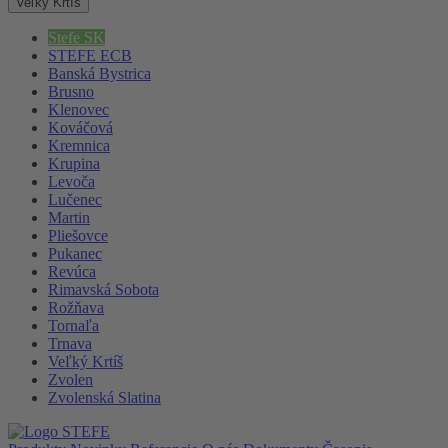
Veľký Krtíš
Stefe SK
STEFE ECB
Banská Bystrica
Brusno
Klenovec
Kováčová
Kremnica
Krupina
Levoča
Lučenec
Martin
Pliešovce
Pukanec
Revúca
Rimavská Sobota
Rožňava
Tornaľa
Trnava
Veľký Krtíš
Zvolen
Zvolenská Slatina