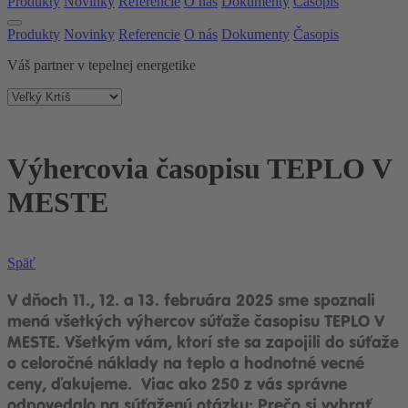
Produkty
Novinky
Referencie
O nás
Dokumenty
Časopis
Produkty
Novinky
Referencie
O nás
Dokumenty
Časopis
Váš partner v tepelnej energetike
Výhercovia časopisu TEPLO V
MESTE
Späť
V dňoch 11., 12. a 13. februára 2025 sme spoznali
mená všetkých výhercov súťaže časopisu TEPLO V
MESTE. Všetkým vám, ktorí ste sa zapojili do súťaže
o celoročné náklady na teplo a hodnotné vecné
ceny, ďakujeme. Viac ako 250 z vás správne
odpovedalo na súťaženú otázku: Prečo si vybrať